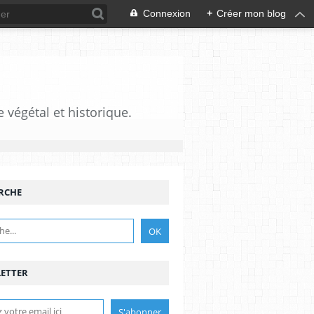
Connexion
+
Créer mon blog
e végétal et historique.
RCHE
ETTER