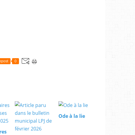
epost
0
Ode à la lie
res