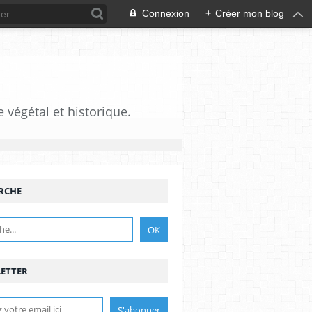
Connexion
+
Créer mon blog
e végétal et historique.
RCHE
ETTER