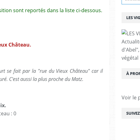
tion sont reportés dans la liste ci-dessous.
LES VI
Actualit
ieux Château.
d'Abel",
végétal 
urt se fait par la "rue du Vieux Château" car il
À PRO
uré. C'est aussi la plus proche du Matz.
Voir le 
ix.
teau : 0
SUIVE